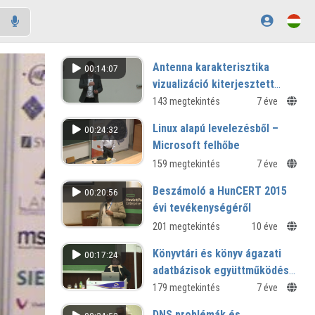
Antenna karakterisztika
00:14:07
vizualizáció kiterjesztett
valósággal
143 megtekintés
7 éve
Linux alapú levelezésből –
00:24:32
Microsoft felhőbe
159 megtekintés
7 éve
Beszámoló a HunCERT 2015
00:20:56
évi tevékenységéről
201 megtekintés
10 éve
Könyvtári és könyv ágazati
00:17:24
adatbázisok együttműködése
(és annak előnyei)
179 megtekintés
7 éve
DNS problémák és