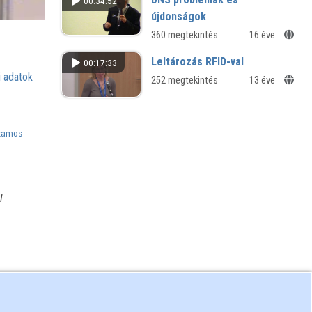
00:34:52
újdonságok
360 megtekintés
16 éve
Leltározás RFID-val
00:17:33
 adatok
252 megtekintés
13 éve
zamos
l