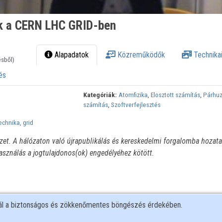
k a CERN LHC GRID-ben
Alapadatok
Közreműködők
Technikai
ésből)
és
Kategóriák:
Atomfizika
,
Elosztott számítás
,
Párhu
számítás
,
Szoftverfejlesztés
chnika, grid
ézet. A hálózaton való újrapublikálás és kereskedelmi forgalomba hozata
használás a jogtulajdonos(ok) engedélyéhez kötött.
nál a biztonságos és zökkenőmentes böngészés érdekében.