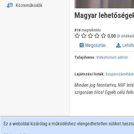
Közreműködők
Magyar lehetősége
816
megtekintés
0.00
(0 értékel
Megosztás
Letölt
Tulajdonos:
Videotorium admin
Lejátszási listák:
Szuperszámításte
Minden jog fenntartva, NIIF Int
szigorúan tilos! Egyéb célú fel
Ez a weboldal kizárólag a működéshez elengedhetetlen sütiket hasz