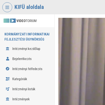
Fejléc kihagyása
Menü kihagyása
Tartalom kihagyása
KIFÜ aloldala
VIDEO
TORIUM
KORMÁNYZATI INFORMATIKAI
FEJLESZTÉSI ÜGYNÖKSÉG
Intézményi kezdőlap
Bejelentkezés
Intézményi felfedezés
Kategóriák
Intézményi listák
Intézmények