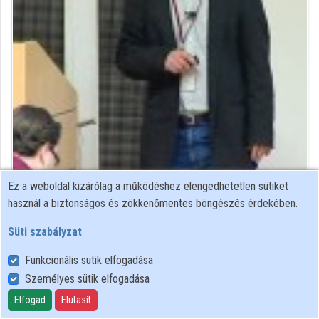
Intézmények
Közreműködők
Ez a weboldal kizárólag a működéshez elengedhetetlen sütiket
Közreműködő felvételei
használ a biztonságos és zökkenőmentes böngészés érdekében.
Süti szabályzat
Névjegyek
Funkcionális sütik elfogadása
Névjegy
Személyes sütik elfogadása
Elfogad
Elutasít
MTA KFKI Részecske- és Magfizikai Kutatóintézet