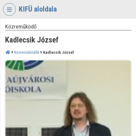
Fejléc kihagyása
Menü kihagyása
Tartalom kihagyása
KIFÜ aloldala
Közreműködő
VIDEO
TORIUM
Kadlecsik József
KORMÁNYZATI
INFORMATIKAI
Közreműködők
Kadlecsik József
FEJLESZTÉSI
ÜGYNÖKSÉG
Intézményi kezdőlap
Bejelentkezés
Intézményi felfedezés
Kategóriák
Intézményi listák