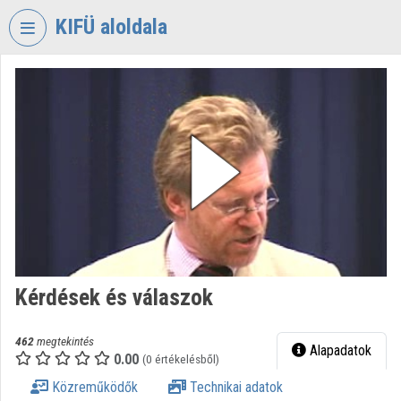
Fejléc kihagyása
Menü kihagyása
Tartalom kihagyása
KIFÜ aloldala
VIDEO
TORIUM
KORMÁNYZATI
INFORMATIKAI
FEJLESZTÉSI
ÜGYNÖKSÉG
Intézményi kezdőlap
Bejelentkezés
Kérdések és válaszok
Intézményi felfedezés
Kategóriák
462
megtekintés
Alapadatok
0.00
(0 értékelésből)
Intézményi listák
Közreműködők
Technikai adatok