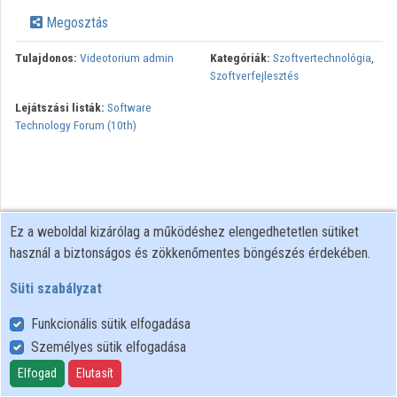
Intézmények
Megosztás
Közreműködők
Tulajdonos:
Videotorium admin
Kategóriák:
Szoftvertechnológia
,
Szoftverfejlesztés
Lejátszási listák:
Software
Technology Forum (10th)
Ez a weboldal kizárólag a működéshez elengedhetetlen sütiket
használ a biztonságos és zökkenőmentes böngészés érdekében.
Süti szabályzat
Funkcionális sütik elfogadása
Személyes sütik elfogadása
Felhasználói szabályzat
Adatkezelési tájékoztató
Elfogad
Elutasít
Süti szabályzat