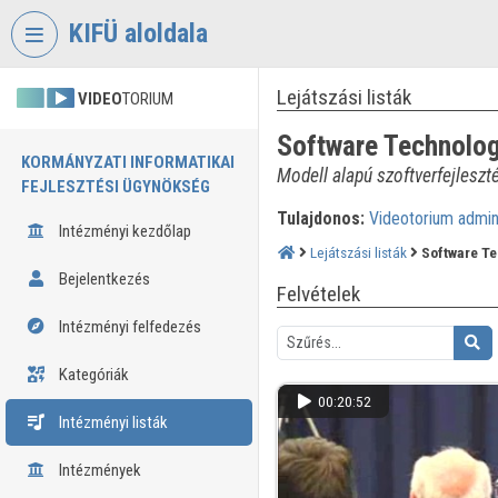
Fejléc kihagyása
Menü kihagyása
Tartalom kihagyása
KIFÜ aloldala
Lejátszási listák
VIDEO
TORIUM
Software Technolog
KORMÁNYZATI INFORMATIKAI
Modell alapú szoftverfejleszt
FEJLESZTÉSI ÜGYNÖKSÉG
Tulajdonos:
Videotorium admi
Intézményi kezdőlap
Lejátszási listák
Software Te
Bejelentkezés
Felvételek
Intézményi felfedezés
Kategóriák
00:20:52
Intézményi listák
Intézmények