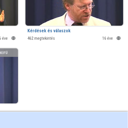
Kérdések és válaszok
6 éve
462 megtekintés
16 éve
KIFÜ
6 éve