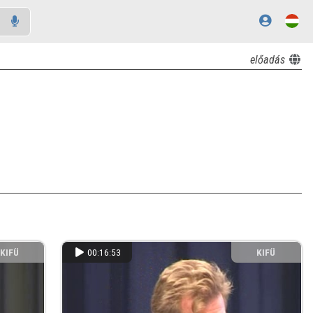
előadás
KIFÜ
00:16:53
KIFÜ