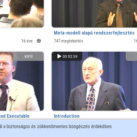
Meta-modell alapú rendszerfejlesztés
16 éve
747 megtekintés
1
KIFÜ
00:02:59
and Executable
Introduction
 Step in System
427 megtekintés
1
nál a biztonságos és zökkenőmentes böngészés érdekében.
16 éve