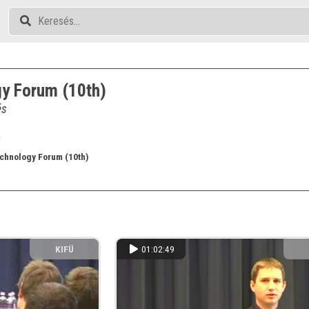
y Forum (10th)
és
n
chnology Forum (10th)
KIFÜ
01:02:49