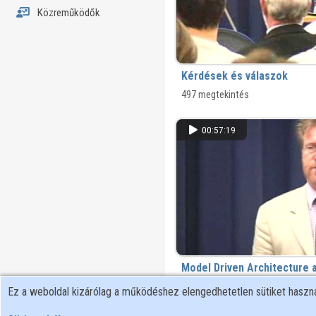
Közreműködők
Kérdések és válaszok
497 megtekintés
00:57:19
Model Driven Architecture 
UML? The Next Evolutionary
Ez a weboldal kizárólag a működéshez elengedhetetlen sütiket hasz
Development?
931 megtekintés