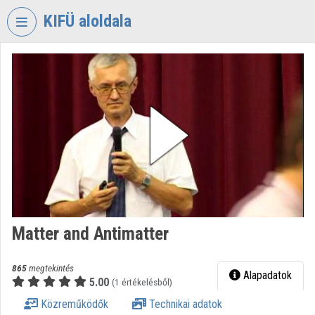
Fejléc kihagyása
Menü kihagyása
Tartalom kihagyása
KIFÜ aloldala
VIDEO
TORIUM
KORMÁNYZATI
INFORMATIKAI
FEJLESZTÉSI
ÜGYNÖKSÉG
Intézményi kezdőlap
Bejelentkezés
Matter and Antimatter
Intézményi felfedezés
Kategóriák
865
megtekintés
Alapadatok
5.00
(1 értékelésből)
Intézményi listák
Közreműködők
Technikai adatok