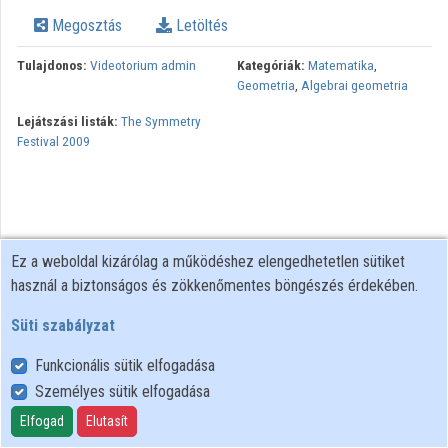
Intézmények
Megosztás
Letöltés
Közreműködők
Tulajdonos:
Videotorium admin
Kategóriák:
Matematika
,
Geometria
,
Algebrai geometria
Lejátszási listák:
The Symmetry
Festival 2009
Ez a weboldal kizárólag a működéshez elengedhetetlen sütiket
használ a biztonságos és zökkenőmentes böngészés érdekében.
Süti szabályzat
Funkcionális sütik elfogadása
Személyes sütik elfogadása
Felhasználói szabályzat
Adatkezelési tájékoztató
Elfogad
Elutasít
Süti szabályzat