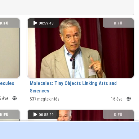
KIFÜ
00:59:48
KIFÜ
lecules
Molecules: Tiny Objects Linking Arts and
Sciences
6 éve
537 megtekintés
16 éve
KIFÜ
00:55:29
KIFÜ