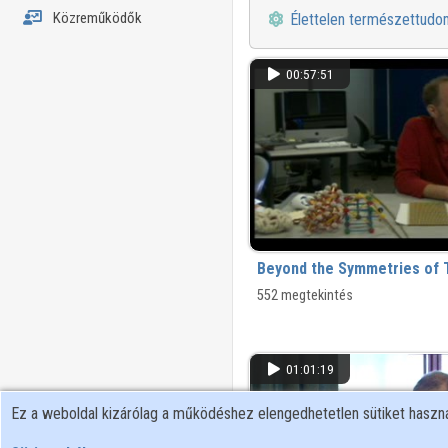
Közreműködők
Élettelen természettud
00:57:51
Beyond the Symmetries of 
552 megtekintés
01:01:19
Ez a weboldal kizárólag a működéshez elengedhetetlen sütiket hasz