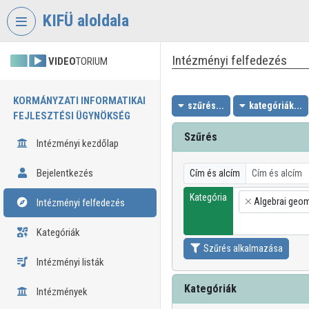
Fejléc kihagyása
Menü kihagyása
Tartalom kihagyása
KIFÜ aloldala
Intézményi felfedezés
VIDEO
TORIUM
KORMÁNYZATI INFORMATIKAI
szűrés...
kategóriák...
FEJLESZTÉSI ÜGYNÖKSÉG
Szűrés
Intézményi kezdőlap
Bejelentkezés
Cím és alcím
Kategória
Algebrai geom
Intézményi felfedezés
×
Kategóriák
Szűrés alkalmazása
Intézményi listák
Kategóriák
Intézmények