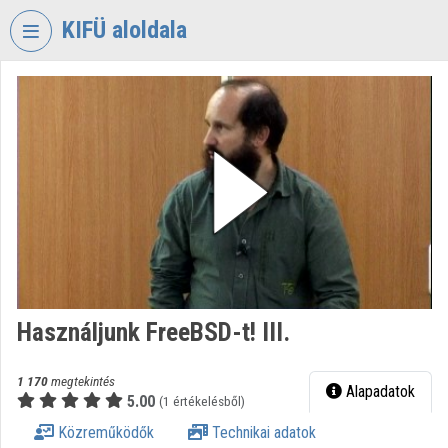
Fejléc kihagyása
Menü kihagyása
Tartalom kihagyása
KIFÜ aloldala
VIDEO
TORIUM
KORMÁNYZATI
INFORMATIKAI
FEJLESZTÉSI
ÜGYNÖKSÉG
Intézményi kezdőlap
Bejelentkezés
Használjunk FreeBSD-t! III.
Intézményi felfedezés
Kategóriák
1 170
megtekintés
Alapadatok
5.00
(1 értékelésből)
Intézményi listák
Közreműködők
Technikai adatok