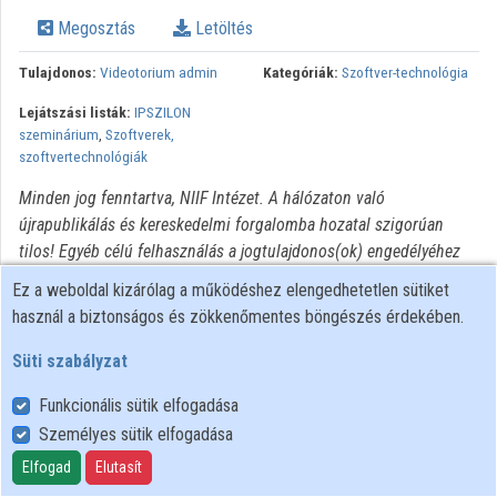
Intézmények
Megosztás
Letöltés
Közreműködők
Tulajdonos:
Videotorium admin
Kategóriák:
Szoftver-technológia
Lejátszási listák:
IPSZILON
szeminárium
,
Szoftverek,
szoftvertechnológiák
Minden jog fenntartva, NIIF Intézet. A hálózaton való
újrapublikálás és kereskedelmi forgalomba hozatal szigorúan
tilos! Egyéb célú felhasználás a jogtulajdonos(ok) engedélyéhez
kötött.
Ez a weboldal kizárólag a működéshez elengedhetetlen sütiket
használ a biztonságos és zökkenőmentes böngészés érdekében.
Süti szabályzat
Funkcionális sütik elfogadása
Személyes sütik elfogadása
Felhasználói szabályzat
Adatkezelési tájékoztató
Elfogad
Elutasít
Süti szabályzat