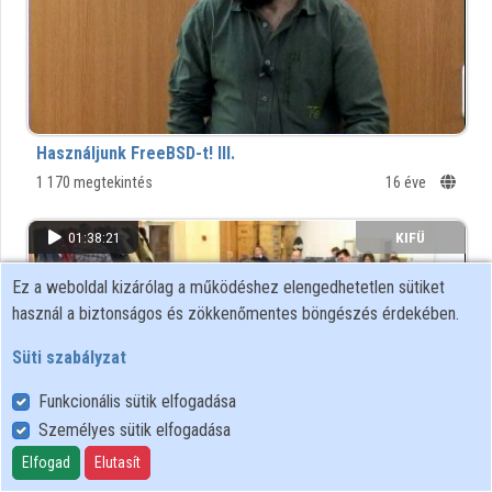
Intézmények
Közreműködők
Használjunk FreeBSD-t! III.
1 170 megtekintés
16 éve
01:38:21
KIFÜ
Ez a weboldal kizárólag a működéshez elengedhetetlen sütiket
használ a biztonságos és zökkenőmentes böngészés érdekében.
Süti szabályzat
Funkcionális sütik elfogadása
Személyes sütik elfogadása
Elfogad
Elutasít
Használjunk FreeBSD-t! II.