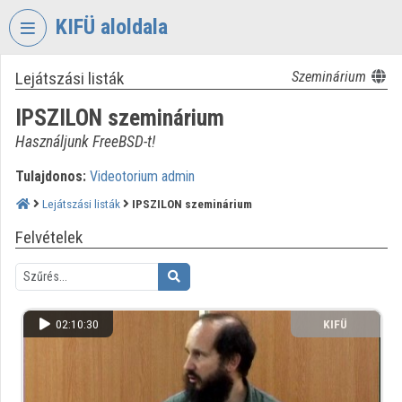
Fejléc kihagyása
Menü kihagyása
Tartalom kihagyása
KIFÜ aloldala
Lejátszási listák
Szeminárium
VIDEO
TORIUM
IPSZILON szeminárium
KORMÁNYZATI
Használjunk FreeBSD-t!
INFORMATIKAI
FEJLESZTÉSI
Tulajdonos:
Videotorium admin
ÜGYNÖKSÉG
Lejátszási listák
IPSZILON szeminárium
Intézményi kezdőlap
Felvételek
Bejelentkezés
Intézményi felfedezés
02:10:30
KIFÜ
Kategóriák
Intézményi listák