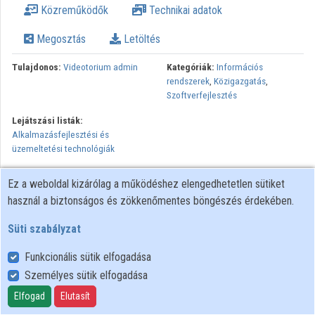
Közreműködők
Technikai adatok
Intézmények
Megosztás
Letöltés
Közreműködők
Tulajdonos:
Videotorium admin
Kategóriák:
Információs
rendszerek
,
Közigazgatás
,
Szoftverfejlesztés
Lejátszási listák:
Alkalmazásfejlesztési és
üzemeltetési technológiák
Minden jog fenntartva, NIIF Intézet. A hálózaton való
Ez a weboldal kizárólag a működéshez elengedhetetlen sütiket
újrapublikálás és kereskedelmi forgalomba hozatal szigorúan
használ a biztonságos és zökkenőmentes böngészés érdekében.
tilos! Egyéb célú felhasználás a jogtulajdonos(ok) engedélyéhez
kötött.
Süti szabályzat
Funkcionális sütik elfogadása
Személyes sütik elfogadása
Felhasználói szabályzat
Adatkezelési tájékoztató
Elfogad
Elutasít
Süti szabályzat