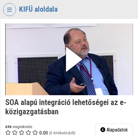
Fejléc kihagyása
Menü kihagyása
Tartalom kihagyása
KIFÜ aloldala
VIDEO
TORIUM
KORMÁNYZATI
INFORMATIKAI
FEJLESZTÉSI
ÜGYNÖKSÉG
Intézményi kezdőlap
Bejelentkezés
SOA alapú integráció lehetőségei az e-
Intézményi felfedezés
közigazgatásban
Kategóriák
696
megtekintés
Alapadatok
Intézményi listák
0.00
(0 értékelésből)