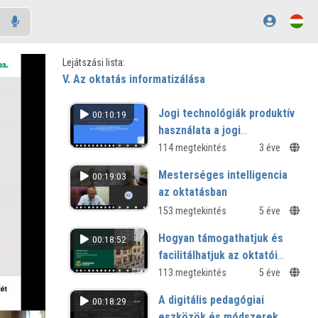
Lejátszási lista:
V. Az oktatás informatizálása
Jogi technológiák produktív
00:10:19
használata a jogi
felsőoktatásban - Jogklinka
114 megtekintés
3 éve
2.0
Mesterséges intelligencia
00:19:03
az oktatásban
153 megtekintés
5 éve
Hogyan támogathatjuk és
00:18:52
facilitálhatjuk az oktatói
Moodle felhasználást
113 megtekintés
5 éve
felsőoktatási környezetben?
A digitális pedagógiai
00:18:29
eszközök és módszerek