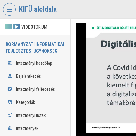
Fejléc kihagyása
Menü kihagyása
Tartalom kihagyása
KIFÜ aloldala
VIDEO
TORIUM
KORMÁNYZATI INFORMATIKAI
FEJLESZTÉSI ÜGYNÖKSÉG
Intézményi kezdőlap
Bejelentkezés
Intézményi felfedezés
Kategóriák
Intézményi listák
Intézmények