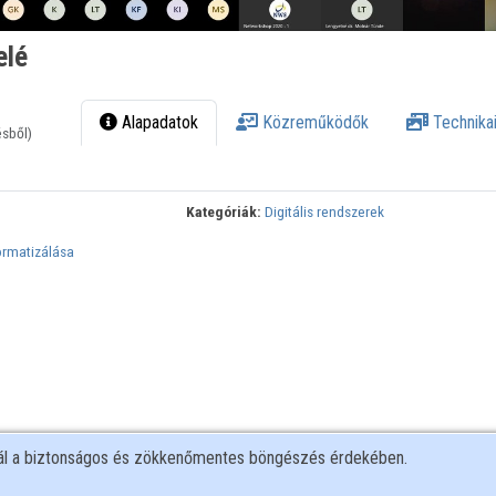
elé
Alapadatok
Közreműködők
Technikai
ésből)
Kategóriák:
Digitális rendszerek
ormatizálása
nál a biztonságos és zökkenőmentes böngészés érdekében.