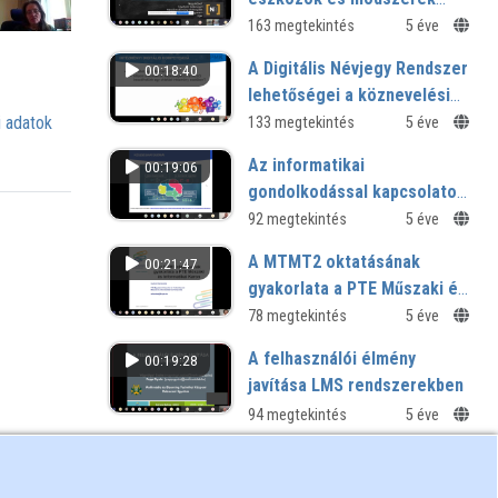
alkalmazásának hatása a
163 megtekintés
5 éve
diákok tanulási attitűdjére
A Digitális Névjegy Rendszer
00:18:40
lehetőségei a köznevelési
intézmények digitális
 adatok
133 megtekintés
5 éve
érettségének
Az informatikai
00:19:06
meghatározásában
gondolkodással kapcsolatos
vélekedések az Eszterházy
92 megtekintés
5 éve
Károly Egyetem
A MTMT2 oktatásának
00:21:47
informatikatanár szakos
gyakorlata a PTE Műszaki és
hallgatói körében
Informatikai Karán
78 megtekintés
5 éve
A felhasználói élmény
00:19:28
javítása LMS rendszerekben
94 megtekintés
5 éve
A köznevelési WiFi
00:20:00
hálózatok felhasználói