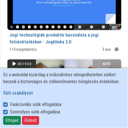
Intézmények
Közreműködők
Jogi technológiák produktív használata a jogi
felsőoktatásban - Jogklinka 2.0
114 megtekintés
3 éve
00:19:03
KIFÜ
Ez a weboldal kizárólag a működéshez elengedhetetlen sütiket
használ a biztonságos és zökkenőmentes böngészés érdekében.
Süti szabályzat
Funkcionális sütik elfogadása
Személyes sütik elfogadása
Elfogad
Elutasít