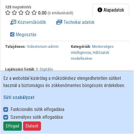
Intézmények
125
megtekintés
Alapadatok
0.00
(0 értékelésből)
Közreműködők
Közreműködők
Technikai adatok
Megosztás
Tulajdonos:
Videotorium admin
Kategóriák:
Mesterséges
intelligencia
,
Hálózatok
modellezése
Lejátszási listák:
II. Digitális
infrastruktúrák
Ez a weboldal kizárólag a működéshez elengedhetetlen sütiket
használ a biztonságos és zökkenőmentes böngészés érdekében.
Süti szabályzat
Funkcionális sütik elfogadása
Személyes sütik elfogadása
Felhasználói szabályzat
Adatkezelési tájékoztató
Elfogad
Elutasít
Süti szabályzat