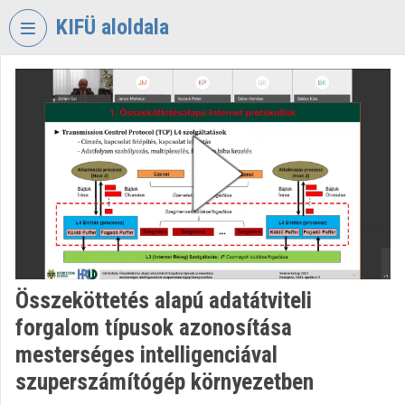
Fejléc kihagyása
Menü kihagyása
Tartalom kihagyása
KIFÜ aloldala
VIDEO
TORIUM
KORMÁNYZATI
INFORMATIKAI
FEJLESZTÉSI
ÜGYNÖKSÉG
Intézményi kezdőlap
Bejelentkezés
Összeköttetés alapú adatátviteli
Intézményi felfedezés
forgalom típusok azonosítása
Kategóriák
mesterséges intelligenciával
szuperszámítógép környezetben
Intézményi listák