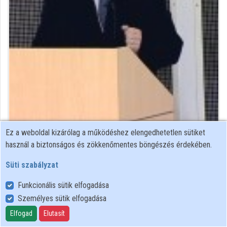
Intézmények
Közreműködők
Ez a weboldal kizárólag a működéshez elengedhetetlen sütiket
Közreműködő felvételei
használ a biztonságos és zökkenőmentes böngészés érdekében.
Süti szabályzat
Névjegyek
Funkcionális sütik elfogadása
Névjegy
Személyes sütik elfogadása
Elfogad
Elutasít
Debreceni Egyetem Informatikai Szolgáltató