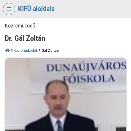
Fejléc kihagyása
Menü kihagyása
Tartalom kihagyása
KIFÜ aloldala
Közreműködő
VIDEO
TORIUM
Dr. Gál Zoltán
KORMÁNYZATI
INFORMATIKAI
Közreműködők
Gál Zoltán
FEJLESZTÉSI
ÜGYNÖKSÉG
Intézményi kezdőlap
Bejelentkezés
Intézményi felfedezés
Kategóriák
Intézményi listák