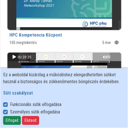
Intézmények
Közreműködők
HPC Kompetencia Központ
105 megtekintés
5 éve
00:20:25
KIFÜ
Ez a weboldal kizárólag a működéshez elengedhetetlen sütiket
használ a biztonságos és zökkenőmentes böngészés érdekében.
Süti szabályzat
Funkcionális sütik elfogadása
Személyes sütik elfogadása
Elfogad
Elutasít
A KIFÜ nemzetközi együttműködései és projektjei