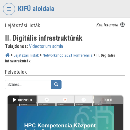
Fejléc kihagyása
Menü kihagyása
Tartalom kihagyása
KIFÜ aloldala
Lejátszási listák
Konferencia
VIDEO
TORIUM
II. Digitális infrastruktúrák
KORMÁNYZATI
Tulajdonos:
Videotorium admin
INFORMATIKAI
FEJLESZTÉSI
Lejátszási listák
Networkshop 2021 konferencia
II. Digitális
infrastruktúrák
ÜGYNÖKSÉG
Felvételek
Intézményi kezdőlap
Bejelentkezés
Intézményi felfedezés
00:28:18
KIFÜ
Kategóriák
Intézményi listák