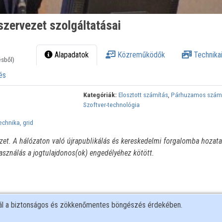
 szervezet szolgáltatásai
Alapadatok
Közreműködők
Technikai
ésből)
és
Kategóriák:
Elosztott számítás
,
Párhuzamos szám
Szoftver-technológia
chnika, grid
ézet. A hálózaton való újrapublikálás és kereskedelmi forgalomba hozata
használás a jogtulajdonos(ok) engedélyéhez kötött.
nál a biztonságos és zökkenőmentes böngészés érdekében.