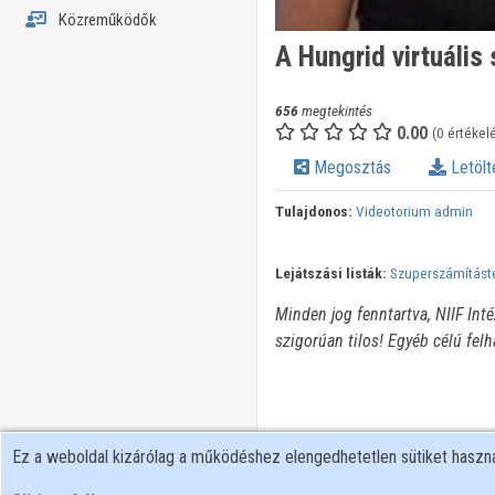
Közreműködők
A Hungrid virtuális
656
megtekintés
0.00
(0 értékel
Megosztás
Letölt
Tulajdonos:
Videotorium admin
Lejátszási listák:
Szuperszámításte
Minden jog fenntartva, NIIF Int
szigorúan tilos! Egyéb célú fel
Ez a weboldal kizárólag a működéshez elengedhetetlen sütiket hasz