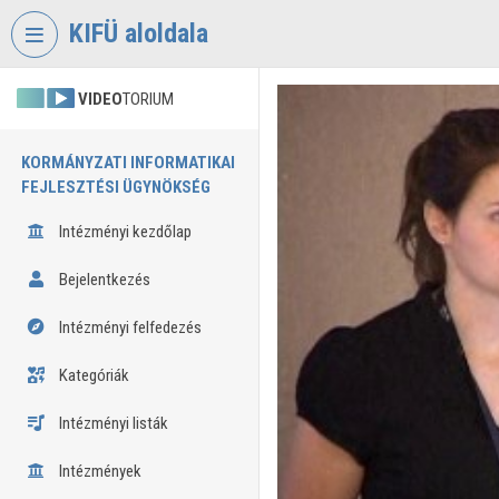
Fejléc kihagyása
Menü kihagyása
Tartalom kihagyása
KIFÜ aloldala
VIDEO
TORIUM
KORMÁNYZATI INFORMATIKAI
FEJLESZTÉSI ÜGYNÖKSÉG
Intézményi kezdőlap
Bejelentkezés
Intézményi felfedezés
Kategóriák
Intézményi listák
Intézmények