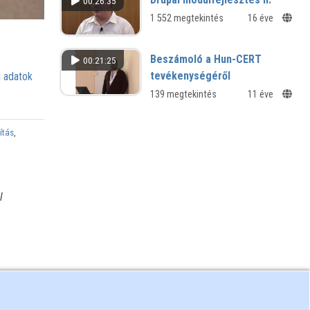
00:26:35
1 552 megtekintés
16 éve
Beszámoló a Hun-CERT
00:21:25
tevékenységéről
 adatok
139 megtekintés
11 éve
ítás
,
l