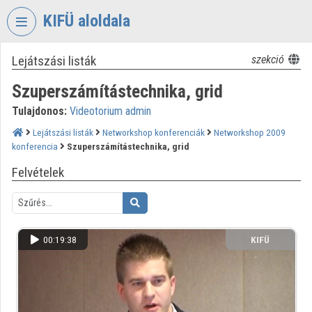
Fejléc kihagyása
Menü kihagyása
Tartalom kihagyása
KIFÜ aloldala
Lejátszási listák
szekció
VIDEO
TORIUM
Szuperszámítástechnika, grid
KORMÁNYZATI
Tulajdonos:
Videotorium admin
INFORMATIKAI
FEJLESZTÉSI
Lejátszási listák
Networkshop konferenciák
Networkshop 2009
konferencia
Szuperszámítástechnika, grid
ÜGYNÖKSÉG
Felvételek
Intézményi kezdőlap
Bejelentkezés
Intézményi felfedezés
00:19:38
KIFÜ
Kategóriák
Intézményi listák