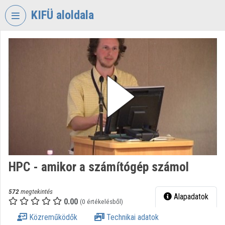
Fejléc kihagyása
Menü kihagyása
Tartalom kihagyása
KIFÜ aloldala
VIDEO
TORIUM
KORMÁNYZATI
INFORMATIKAI
FEJLESZTÉSI
ÜGYNÖKSÉG
Intézményi kezdőlap
Bejelentkezés
HPC - amikor a számítógép számol
Intézményi felfedezés
Kategóriák
572
megtekintés
Alapadatok
0.00
(0 értékelésből)
Intézményi listák
Közreműködők
Technikai adatok