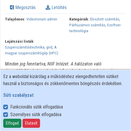
Intézmények
Megosztás
Letöltés
Közreműködők
Tulajdonos:
Videotorium admin
Kategóriák:
Elosztott számítás
,
Párhuzamos számítás
,
Szoftver-
technológia
Lejátszási listák:
Szuperszámítástechnika, grid
,
A
magyar szuperszámítógép (HPC)
Minden jog fenntartva, NIIF Intézet. A hálózaton való
újrapublikálás és kereskedelmi forgalomba hozatal szigorúan
Ez a weboldal kizárólag a működéshez elengedhetetlen sütiket
tilos! Egyéb célú felhasználás a jogtulajdonos(ok) engedélyéhez
használ a biztonságos és zökkenőmentes böngészés érdekében.
kötött.
Süti szabályzat
Funkcionális sütik elfogadása
Személyes sütik elfogadása
Felhasználói szabályzat
Adatkezelési tájékoztató
Elfogad
Elutasít
Süti szabályzat