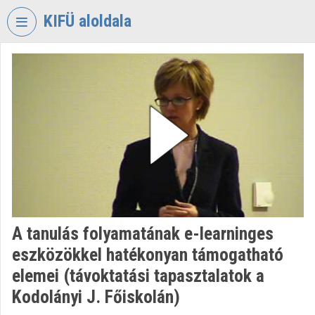
Fejléc kihagyása
Menü kihagyása
Tartalom kihagyása
KIFÜ aloldala
VIDEO
TORIUM
KORMÁNYZATI
INFORMATIKAI
FEJLESZTÉSI
ÜGYNÖKSÉG
Intézményi kezdőlap
Bejelentkezés
A tanulás folyamatának e-learninges
Intézményi felfedezés
eszközökkel hatékonyan támogatható
Kategóriák
elemei (távoktatási tapasztalatok a
Kodolányi J. Főiskolán)
Intézményi listák