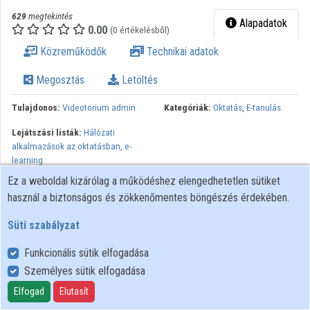
Intézmények
629
megtekintés
Alapadatok
0.00
(0 értékelésből)
Közreműködők
Közreműködők
Technikai adatok
Megosztás
Letöltés
Tulajdonos:
Videotorium admin
Kategóriák:
Oktatás
,
E-tanulás
Lejátszási listák:
Hálózati
alkalmazások az oktatásban, e-
learning
Ez a weboldal kizárólag a működéshez elengedhetetlen sütiket
Minden jog fenntartva, NIIF Intézet. A hálózaton való
használ a biztonságos és zökkenőmentes böngészés érdekében.
újrapublikálás és kereskedelmi forgalomba hozatal szigorúan
tilos! Egyéb célú felhasználás a jogtulajdonos(ok) engedélyéhez
Süti szabályzat
kötött.
Funkcionális sütik elfogadása
Személyes sütik elfogadása
Felhasználói szabályzat
Adatkezelési tájékoztató
Elfogad
Elutasít
Süti szabályzat