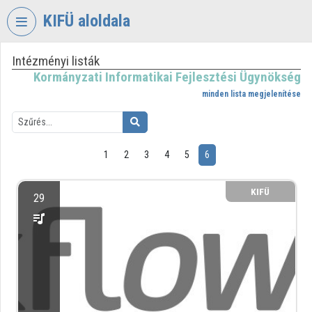
Fejléc kihagyása
Menü kihagyása
Tartalom kihagyása
KIFÜ aloldala
Intézményi listák
VIDEO
TORIUM
Kormányzati Informatikai Fejlesztési Ügynökség
minden lista megjelenítése
KORMÁNYZATI
INFORMATIKAI
FEJLESZTÉSI
ÜGYNÖKSÉG
1
2
3
4
5
6
Intézményi kezdőlap
KIFÜ
29
Bejelentkezés
Intézményi felfedezés
Kategóriák
Intézményi listák