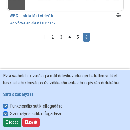
Intézmények
WFG - oktatási videók
Közreműködők
WorkflowGen oktatási videók
1
2
3
4
5
6
Ez a weboldal kizárólag a működéshez elengedhetetlen sütiket
használ a biztonságos és zökkenőmentes böngészés érdekében.
Süti szabályzat
Funkcionális sütik elfogadása
Személyes sütik elfogadása
Felhasználói szabályzat
Adatkezelési tájékoztató
Elfogad
Elutasít
Süti szabályzat