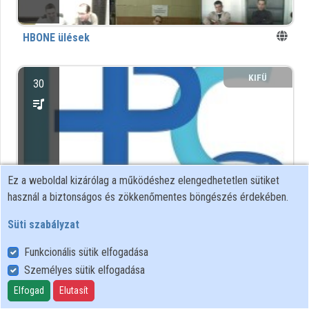
Intézmények
HBONE ülések
Közreműködők
KIFÜ
30
Ez a weboldal kizárólag a működéshez elengedhetetlen sütiket
használ a biztonságos és zökkenőmentes böngészés érdekében.
Süti szabályzat
HPC media
Szuperszámítástechnikával kapcsolatos videók
Funkcionális sütik elfogadása
Személyes sütik elfogadása
KIFÜ
Elfogad
Elutasít
7