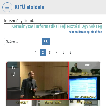
Fejléc kihagyása
Menü kihagyása
Tartalom kihagyása
KIFÜ aloldala
Intézményi listák
VIDEO
TORIUM
Kormányzati Informatikai Fejlesztési Ügynökség
minden lista megjelenítése
KORMÁNYZATI
INFORMATIKAI
FEJLESZTÉSI
ÜGYNÖKSÉG
1
2
3
4
5
6
Intézményi kezdőlap
KIFÜ
15
Bejelentkezés
Intézményi felfedezés
Kategóriák
Intézményi listák