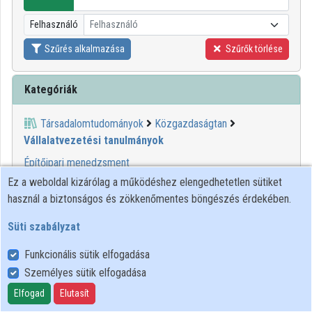
Intézmények
Felhasználó
Felhasználó
Közreműködők
Szűrés alkalmazása
Szűrők törlése
Kategóriák
Társadalomtudományok
Közgazdaságtan
Vállalatvezetési tanulmányok
Építőipari menedzsment
Erőforrás-gazdálkodás
Ez a weboldal kizárólag a működéshez elengedhetetlen sütiket
Igazgatás
használ a biztonságos és zökkenőmentes böngészés érdekében.
Ingatlangazdálkodás
Süti szabályzat
Innovációmenedzsment
Ipari menedzsment
Funkcionális sütik elfogadása
Kórházmenedzsment
Személyes sütik elfogadása
Környezetgazdálkodás
Elfogad
Elutasít
Létesítménygazdálkodás