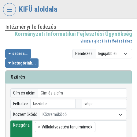
Fejléc kihagyása
Menü kihagyása
Tartalom kihagyása
KIFÜ aloldala
Intézményi felfedezés
VIDEO
TORIUM
Kormányzati Informatikai Fejlesztési Ügynökség
vissza a globális felfedezéshez
KORMÁNYZATI
INFORMATIKAI
szűrés...
Rendezés
FEJLESZTÉSI
kategóriák...
ÜGYNÖKSÉG
Szűrés
Intézményi kezdőlap
Bejelentkezés
Cím és alcím
Intézményi felfedezés
Feltöltve
-
Közreműködő
Közreműködő
Kategóriák
Kategória
Vállalatvezetési tanulmányok
Intézményi listák
×