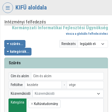
Fejléc kihagyása
Menü kihagyása
Tartalom kihagyása
KIFÜ aloldala
Intézményi felfedezés
VIDEO
TORIUM
Kormányzati Informatikai Fejlesztési Ügynökség
vissza a globális felfedezéshez
KORMÁNYZATI
INFORMATIKAI
szűrés...
Rendezés
FEJLESZTÉSI
kategóriák...
ÜGYNÖKSÉG
Szűrés
Intézményi kezdőlap
Bejelentkezés
Cím és alcím
Intézményi felfedezés
Feltöltve
-
Közreműködő
Közreműködő
Kategóriák
Kategória
Kultúratudomány
Intézményi listák
×