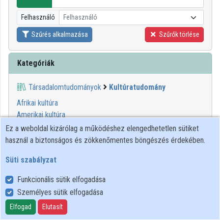
Intézmények
Felhasználó
Felhasználó
Közreműködők
Szűrés alkalmazása
Szűrők törlése
Kategóriák
Társadalomtudományok
Kultúratudomány
Afrikai kultúra
Amerikai kultúra
Angolszász kultúra
Ez a weboldal kizárólag a működéshez elengedhetetlen sütiket
Arab kultúra
használ a biztonságos és zökkenőmentes böngészés érdekében.
Ázsiai kultúra
Süti szabályzat
Bizánci kultúra
Eszkimó kultúra
Funkcionális sütik elfogadása
Európai kultúra
Személyes sütik elfogadása
Iszlám kultúra
Elfogad
Elutasít
Keleti kultúra