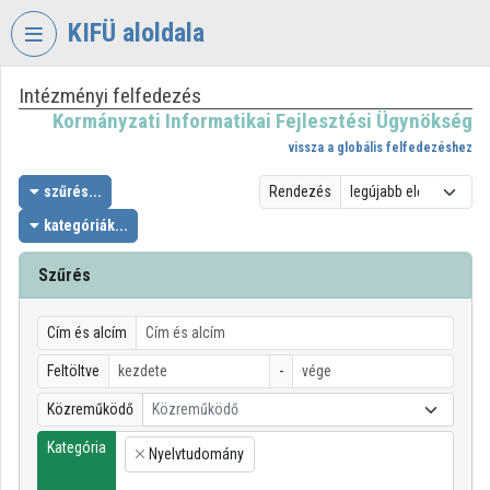
Fejléc kihagyása
Menü kihagyása
Tartalom kihagyása
KIFÜ aloldala
Intézményi felfedezés
VIDEO
TORIUM
Kormányzati Informatikai Fejlesztési Ügynökség
vissza a globális felfedezéshez
KORMÁNYZATI
INFORMATIKAI
szűrés...
Rendezés
FEJLESZTÉSI
kategóriák...
ÜGYNÖKSÉG
Szűrés
Intézményi kezdőlap
Bejelentkezés
Cím és alcím
Intézményi felfedezés
Feltöltve
-
Közreműködő
Közreműködő
Kategóriák
Kategória
Nyelvtudomány
Intézményi listák
×