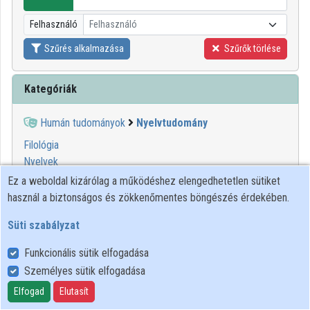
Intézmények
Felhasználó
Felhasználó
Közreműködők
Szűrés alkalmazása
Szűrők törlése
Kategóriák
Humán tudományok
Nyelvtudomány
Filológia
Nyelvek
Nyelvészet
Ez a weboldal kizárólag a működéshez elengedhetetlen sütiket
használ a biztonságos és zökkenőmentes böngészés érdekében.
00:18:58
KIFÜ
Süti szabályzat
Funkcionális sütik elfogadása
Személyes sütik elfogadása
Elfogad
Elutasít