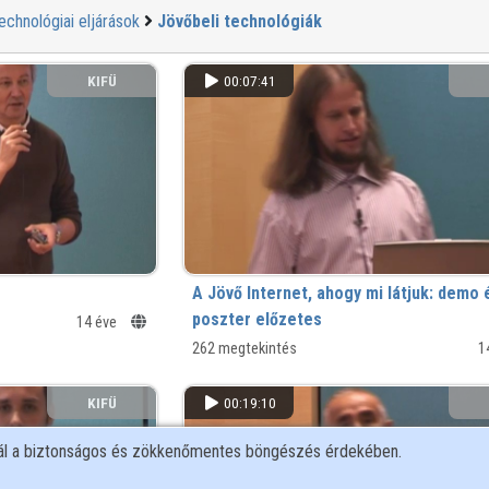
echnológiai eljárások
Jövőbeli technológiák
KIFÜ
00:07:41
A Jövő Internet, ahogy mi látjuk: demo 
poszter előzetes
14 éve
262 megtekintés
1
KIFÜ
00:19:10
nál a biztonságos és zökkenőmentes böngészés érdekében.