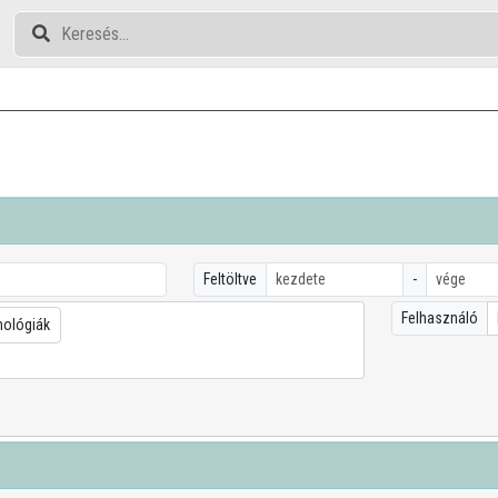
Feltöltve
-
Felhasználó
nológiák