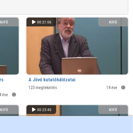
KIFÜ
00:21:06
KIFÜ
és
A Jövő kutatóhálózatai
123 megtekintés
14 éve
4 éve
KIFÜ
00:23:40
KIFÜ