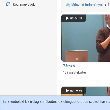
Közreműködők
Műszaki tudományok
T
00:04:58
Zárszó
139 megtekintés
00:19:59
Ez a weboldal kizárólag a működéshez elengedhetetlen sütiket hasz