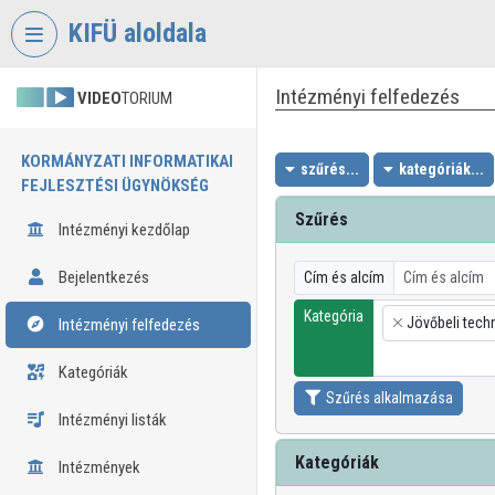
Fejléc kihagyása
Menü kihagyása
Tartalom kihagyása
KIFÜ aloldala
Intézményi felfedezés
VIDEO
TORIUM
KORMÁNYZATI INFORMATIKAI
szűrés...
kategóriák...
FEJLESZTÉSI ÜGYNÖKSÉG
Szűrés
Intézményi kezdőlap
Bejelentkezés
Cím és alcím
Kategória
Jövőbeli tech
Intézményi felfedezés
×
Kategóriák
Szűrés alkalmazása
Intézményi listák
Kategóriák
Intézmények