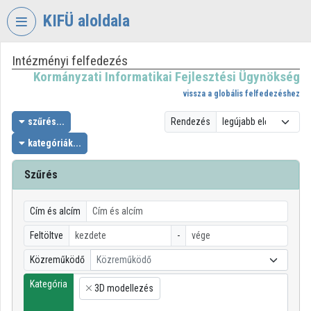
Fejléc kihagyása
Menü kihagyása
Tartalom kihagyása
KIFÜ aloldala
Intézményi felfedezés
VIDEO
TORIUM
Kormányzati Informatikai Fejlesztési Ügynökség
vissza a globális felfedezéshez
KORMÁNYZATI
INFORMATIKAI
szűrés...
Rendezés
FEJLESZTÉSI
kategóriák...
ÜGYNÖKSÉG
Szűrés
Intézményi kezdőlap
Bejelentkezés
Cím és alcím
Intézményi felfedezés
Feltöltve
-
Közreműködő
Közreműködő
Kategóriák
Kategória
3D modellezés
Intézményi listák
×