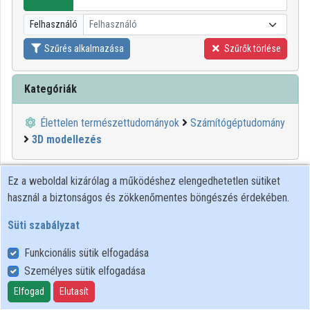
Intézmények
Felhasználó
Felhasználó
Közreműködők
Szűrés alkalmazása
Szűrők törlése
Kategóriák
Élettelen természettudományok
Számítógéptudomány
3D modellezés
00:21:19
KIFÜ
Ez a weboldal kizárólag a működéshez elengedhetetlen sütiket
használ a biztonságos és zökkenőmentes böngészés érdekében.
Süti szabályzat
Funkcionális sütik elfogadása
Személyes sütik elfogadása
Elfogad
Elutasít