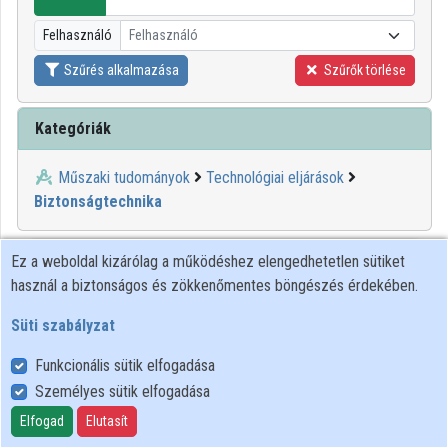
Intézmények
Felhasználó
Felhasználó
Közreműködők
Szűrés alkalmazása
Szűrők törlése
Kategóriák
Műszaki tudományok
Technológiai eljárások
Biztonságtechnika
00:21:58
KIFÜ
Ez a weboldal kizárólag a működéshez elengedhetetlen sütiket
használ a biztonságos és zökkenőmentes böngészés érdekében.
Süti szabályzat
Funkcionális sütik elfogadása
Személyes sütik elfogadása
Elfogad
Elutasít