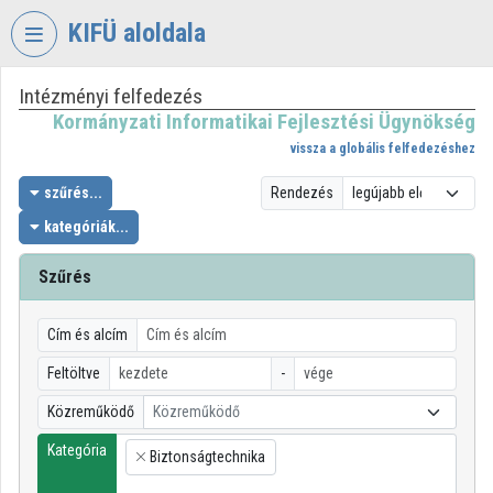
Fejléc kihagyása
Menü kihagyása
Tartalom kihagyása
KIFÜ aloldala
Intézményi felfedezés
VIDEO
TORIUM
Kormányzati Informatikai Fejlesztési Ügynökség
vissza a globális felfedezéshez
KORMÁNYZATI
INFORMATIKAI
szűrés...
Rendezés
FEJLESZTÉSI
kategóriák...
ÜGYNÖKSÉG
Szűrés
Intézményi kezdőlap
Bejelentkezés
Cím és alcím
Intézményi felfedezés
Feltöltve
-
Közreműködő
Közreműködő
Kategóriák
Kategória
Biztonságtechnika
Intézményi listák
×