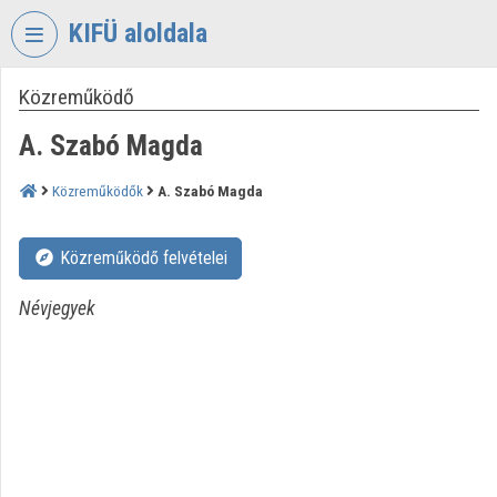
Fejléc kihagyása
Menü kihagyása
Tartalom kihagyása
KIFÜ aloldala
Közreműködő
VIDEO
TORIUM
A. Szabó Magda
KORMÁNYZATI
INFORMATIKAI
Közreműködők
A. Szabó Magda
FEJLESZTÉSI
ÜGYNÖKSÉG
Közreműködő felvételei
Intézményi kezdőlap
Névjegyek
Bejelentkezés
Intézményi felfedezés
Kategóriák
Intézményi listák