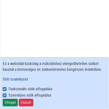
Intézmények
Közreműködők
Ez a weboldal kizárólag a működéshez elengedhetetlen sütiket
használ a biztonságos és zökkenőmentes böngészés érdekében.
Süti szabályzat
Funkcionális sütik elfogadása
Személyes sütik elfogadása
Felhasználói szabályzat
Adatkezelési tájékoztató
Elfogad
Elutasít
Süti szabályzat