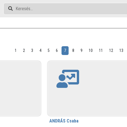
1
2
3
4
5
6
7
8
9
10
11
12
13
ANDRÁS Csaba