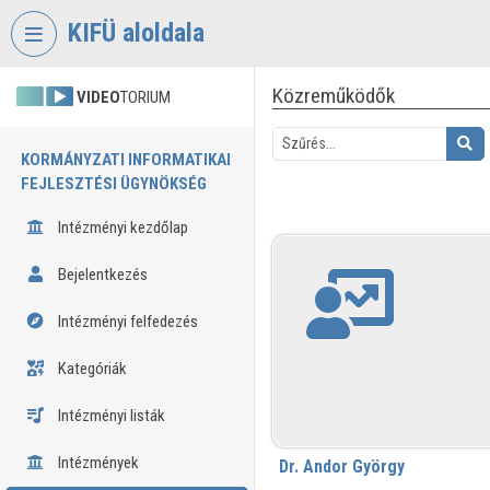
Fejléc kihagyása
Menü kihagyása
Tartalom kihagyása
KIFÜ aloldala
Közreműködők
VIDEO
TORIUM
KORMÁNYZATI INFORMATIKAI
FEJLESZTÉSI ÜGYNÖKSÉG
Intézményi kezdőlap
Bejelentkezés
Intézményi felfedezés
Kategóriák
Intézményi listák
Intézmények
Dr. Andor György