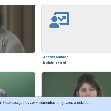
András Sándor
irodalmi szerző
nál a biztonságos és zökkenőmentes böngészés érdekében.