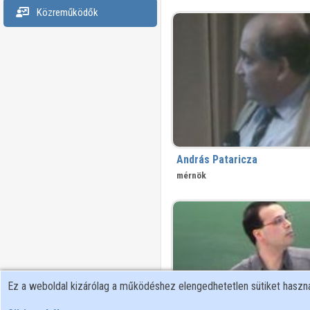
Közreműködők
András Pataricza
mérnök
Ez a weboldal kizárólag a működéshez elengedhetetlen sütiket hasz