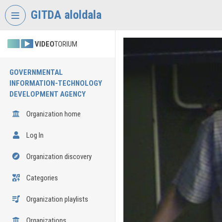
Skip header
Skip menu
Skip content
GITDA aloldala
VIDEO
TORIUM
GOVERNMENTAL
INFORMATION-TECHNOLOGY
DEVELOPMENT AGENCY
Organization home
Log In
Organization discovery
Categories
Organization playlists
Organizations