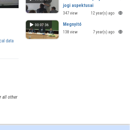
jogi aspektusai
347 view
12 year(s) ago
Megnyitó
00:07:36
138 view
7 year(s) ago
cal data
e
 all other