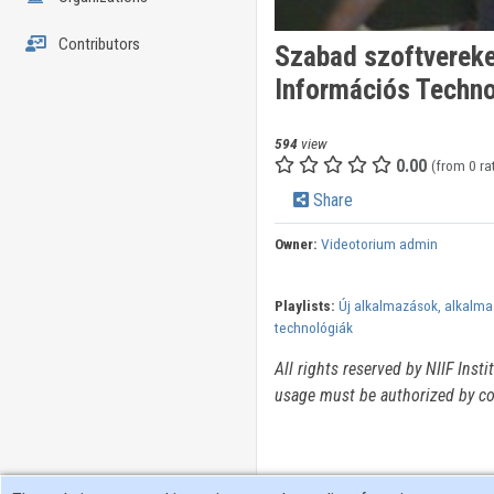
Contributors
Szabad szoftvereke
Információs Techno
594
view
0.00
(from 0 ra
Share
Owner:
Videotorium admin
Playlists:
Új alkalmazások, alkalma
technológiák
All rights reserved by NIIF Inst
usage must be authorized by co