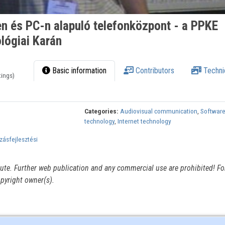
n és PC-n alapuló telefonközpont - a PPKE
lógiai Karán
Basic information
Contributors
Techni
tings)
Categories:
Audiovisual communication
,
Softwar
technology
,
Internet technology
zásfejlesztési
itute. Further web publication and any commercial use are prohibited! For
pyright owner(s).