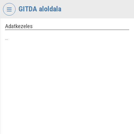
Skip header
Skip menu
Skip content
GITDA aloldala
Adatkezeles
VIDEO
TORIUM
...
GOVERNMENTAL
INFORMATION-
TECHNOLOGY
DEVELOPMENT
AGENCY
Organization home
Log In
Organization discovery
Categories
Organization playlists