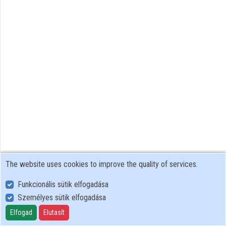
Organizations
Contributors
The website uses cookies to improve the quality of services.
Funkcionális sütik elfogadása
Személyes sütik elfogadása
User Policy
Adatkezelési tájékoztató (en)
Elfogad
Elutasít
Cookie Policy