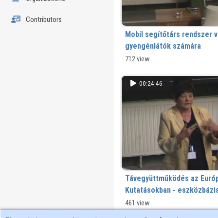
Contributors
Mobil segítőtárs rendszer 
gyengénlátók számára
712 view
00:24:46
Távegyüttműködés az Európ
Kutatásokban - eszközbázis
461 view