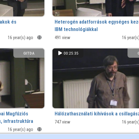
vakok és
Heterogén adatforrások egységes kez
IBM technológiákkal
16 year(s) ago
491 view
16 year(s
GITDA
00:25:35
ai Magfúziós
Hálózathasználati kihívások a csillagá
, infrastruktúra
747 view
16 year(s
16 year(s) ago