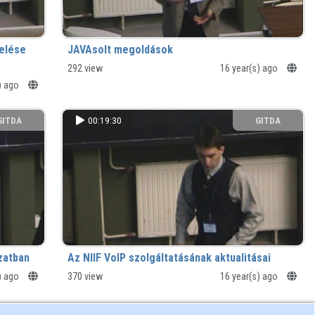
elése
JAVAsolt megoldások
292 view
16 year(s) ago
) ago
GITDA
00:19:30
GITDA
szatban
Az NIIF VoIP szolgáltatásának aktualitásai
) ago
370 view
16 year(s) ago