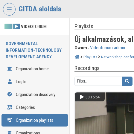
Skip header
Skip menu
Skip content
GITDA aloldala
Playlists
VIDEO
TORIUM
Új alkalmazások, a
GOVERNMENTAL
Owner:
Videotorium admin
INFORMATION-TECHNOLOGY
DEVELOPMENT AGENCY
Playlists
Networkshop confe
Recordings
Organization home
Log In
Organization discovery
00:15:54
Categories
Organization playlists
Organizations