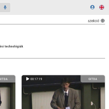
szekció
ési technológiák
GITDA
00:17:19
GITDA