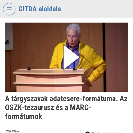
Skip header
Skip menu
Skip content
GITDA aloldala
VIDEO
TORIUM
GOVERNMENTAL
INFORMATION-
TECHNOLOGY
DEVELOPMENT
AGENCY
Organization home
Log In
A tárgyszavak adatcsere-formátuma. Az
OSZK-tezaurusz és a MARC-
Organization discovery
formátumok
Categories
720
view
Organization playlists