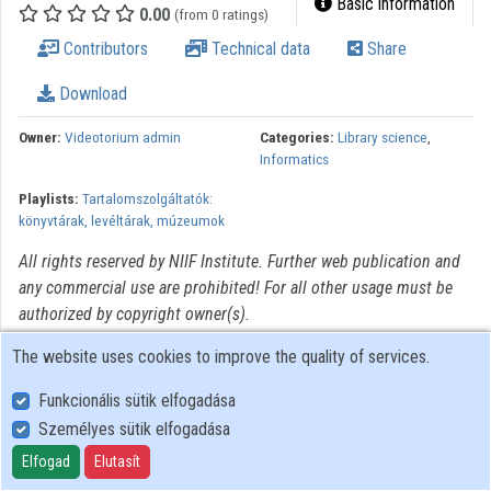
Basic information
0.00
(from 0 ratings)
Organizations
Contributors
Technical data
Share
Contributors
Download
Owner:
Videotorium admin
Categories:
Library science
,
Informatics
Playlists:
Tartalomszolgáltatók:
könyvtárak, levéltárak, múzeumok
All rights reserved by NIIF Institute. Further web publication and
any commercial use are prohibited! For all other usage must be
authorized by copyright owner(s).
The website uses cookies to improve the quality of services.
Funkcionális sütik elfogadása
Személyes sütik elfogadása
User Policy
Adatkezelési tájékoztató (en)
Elfogad
Elutasít
Cookie Policy