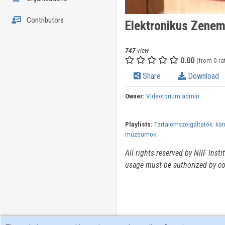
Contributors
Elektronikus Zenem
747
view
0.00
(from 0 ra
Share
Download
Owner:
Videotorium admin
Playlists:
Tartalomszolgáltatók: kön
múzeumok
All rights reserved by NIIF Inst
usage must be authorized by co