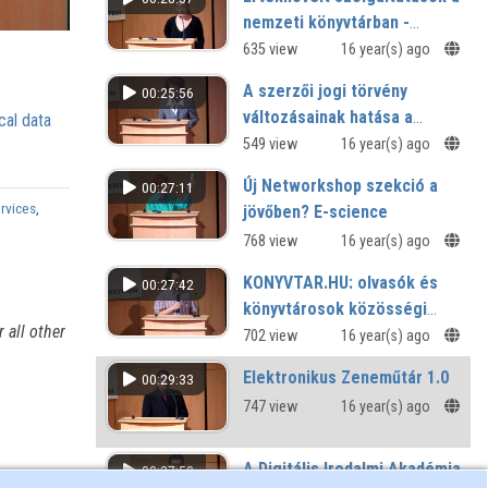
Könyvtárában és a Debreceni
nemzeti könyvtárban -
Egyetemi Könyvtárban
Bemutatkozik az Országos
635 view
16 year(s) ago
Széchényi Könyvtár új
A szerzői jogi törvény
00:25:56
Tartalomszolgáltató
változásainak hatása a
cal data
Osztálya
közgyűjteményekre
549 view
16 year(s) ago
Új Networkshop szekció a
00:27:11
ervices
,
jövőben? E-science
768 view
16 year(s) ago
KONYVTAR.HU: olvasók és
00:27:42
könyvtárosok közösségi
 all other
tere
702 view
16 year(s) ago
Elektronikus Zeneműtár 1.0
00:29:33
747 view
16 year(s) ago
A Digitális Irodalmi Akadémia
00:27:50