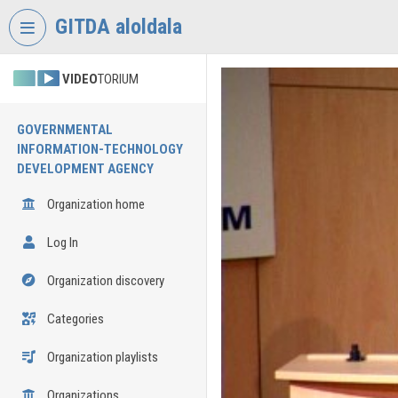
Skip header
Skip menu
Skip content
GITDA aloldala
VIDEO
TORIUM
GOVERNMENTAL
INFORMATION-TECHNOLOGY
DEVELOPMENT AGENCY
Organization home
Log In
Organization discovery
Categories
Organization playlists
Organizations