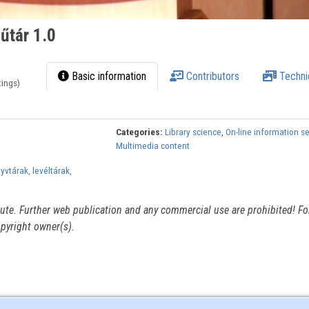
űtár 1.0
Basic information
Contributors
Techni
tings)
Categories:
Library science
,
On-line information s
Multimedia content
yvtárak, levéltárak,
itute. Further web publication and any commercial use are prohibited! For
pyright owner(s).