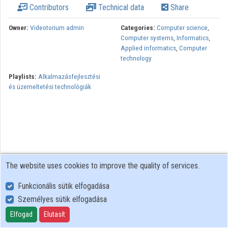
Contributors
Technical data
Share
Organizations
Owner:
Videotorium admin
Categories:
Computer science
,
Computer systems
,
Informatics
,
Contributors
Applied informatics
,
Computer
technology
Playlists:
Alkalmazásfejlesztési
és üzemeltetési technológiák
The website uses cookies to improve the quality of services.
Funkcionális sütik elfogadása
Személyes sütik elfogadása
User Policy
Adatkezelési tájékoztató (en)
Elfogad
Elutasít
Cookie Policy