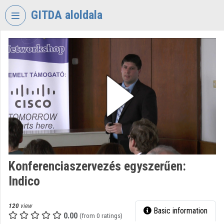
Skip header
Skip menu
Skip content
GITDA aloldala
VIDEO
TORIUM
GOVERNMENTAL
INFORMATION-
TECHNOLOGY
DEVELOPMENT
AGENCY
Organization home
Log In
Konferenciaszervezés egyszerűen:
Indico
Organization discovery
Categories
120
view
Basic information
0.00
(from 0 ratings)
Organization playlists