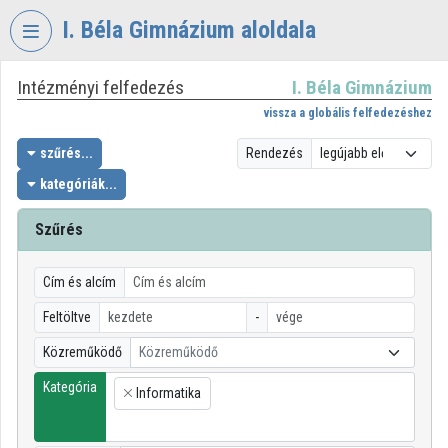
Fejléc kihagyása
Menü kihagyása
Tartalom kihagyása
I. Béla Gimnázium aloldala
Intézményi felfedezés
I. Béla Gimnázium
VIDEO
TORIUM
vissza a globális felfedezéshez
I.
szűrés...
Rendezés
BÉLA
kategóriák...
GIMNÁZIUM
Szűrés
Intézményi kezdőlap
Bejelentkezés
Cím és alcím
Intézményi felfedezés
Feltöltve
-
Közreműködő
Közreműködő
Kategóriák
Kategória
Informatika
Intézményi listák
×
Intézmények