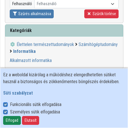
Felhasználó
Felhasználó
Közreműködők
Szűrés alkalmazása
Szűrők törlése
Kategóriák
Élettelen természettudományok
Számítógéptudomány
Informatika
Alkalmazott informatika
Ez a weboldal kizárólag a működéshez elengedhetetlen sütiket
00:48:21
I. BÉLA
használ a biztonságos és zökkenőmentes böngészés érdekében.
GIMNÁZIUM
Süti szabályzat
Funkcionális sütik elfogadása
Személyes sütik elfogadása
Elfogad
Elutasít