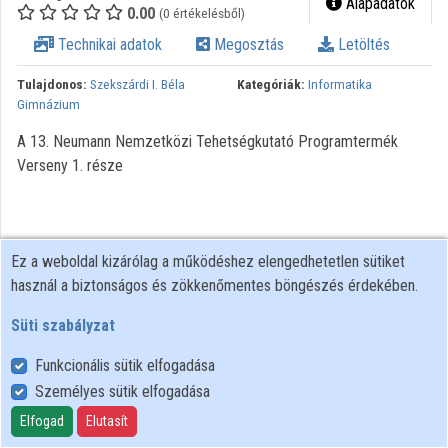
Alapadatok
0.00
(0 értékelésből)
Közreműködők
Technikai adatok
Megosztás
Letöltés
Tulajdonos:
Szekszárdi I. Béla
Kategóriák:
Informatika
Gimnázium
A 13. Neumann Nemzetközi Tehetségkutató Programtermék
Verseny 1. része
Ez a weboldal kizárólag a működéshez elengedhetetlen sütiket
használ a biztonságos és zökkenőmentes böngészés érdekében.
Süti szabályzat
Funkcionális sütik elfogadása
Személyes sütik elfogadása
Felhasználói szabályzat
Adatkezelési tájékoztató
Elfogad
Elutasít
Süti szabályzat