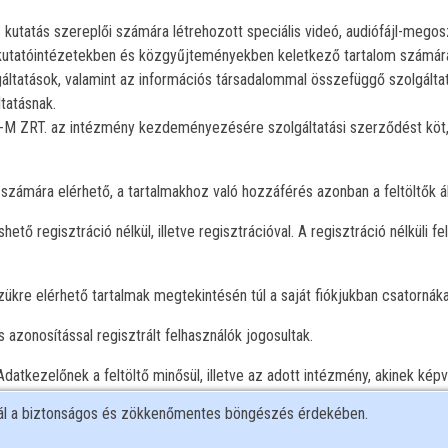
 kutatás szereplői számára létrehozott speciális videó, audiófájl-megosz
kutatóintézetekben és közgyűjteményekben keletkező tartalom számára. 
áltatások, valamint az információs társadalommal összefüggő szolgáltat
tatásnak.
O-M ZRT. az intézmény kezdeményezésére szolgáltatási szerződést köt,
számára elérhető, a tartalmakhoz való hozzáférés azonban a feltöltők ált
ető regisztráció nélkül, illetve regisztrációval. A regisztráció nélküli f
.
szükre elérhető tartalmak megtekintésén túl a saját fiókjukban csatornák
 azonosítással regisztrált felhasználók jogosultak.
n Adatkezelőnek a feltöltő minősül, illetve az adott intézmény, akinek kép
eldolgozó.
nál a biztonságos és zökkenőmentes böngészés érdekében.
 alábbi adatkezelések valósulnak meg: