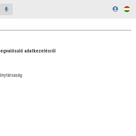
megvalósuló adatkezelésről
énytársaság