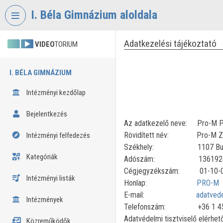
Fejléc kihagyása
Menü kihagyása
Tartalom kihagyása
I. Béla Gimnázium aloldala
Adatkezelési tájékoztató
VIDEO
TORIUM
I. BÉLA GIMNÁZIUM
Intézményi kezdőlap
Bejelentkezés
Az adatkezelő neve: Pro-M Pro
Rövidített név: Pro-M Zr
Intézményi felfedezés
Székhely: 1107 Budapes
Kategóriák
Adószám: 13619244
Cégjegyzékszám: 01-10-0
Intézményi listák
Honlap:
PRO-M
E-mail:
adatved
Intézmények
Telefonszám: +36 1 45
Adatvédelmi tisztviselő elérhe
Közreműködők