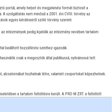
tó portál, amely helyet és megjelenési formát biztosít a
A szolgáltatás nem minősül a 2001. évi CVIII. törvény az
ások egyes kérdéseiről szóló törvény szerinti
 az intézmények pedig kijelölik az intézmény nevében tartalom
al beállított hozzáférési szinthez igazodik.
elhasználók csak a megosztók által publikussá, nyilvánossá tett
at, alcsatornákat hozhatnak létre, valamint csoportokat képezhetnek.
viseletében a tartalom feltöltésre került. A PRO-M ZRT. a feltöltött