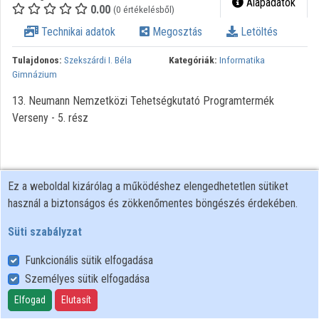
Alapadatok
0.00
(0 értékelésből)
Közreműködők
Technikai adatok
Megosztás
Letöltés
Tulajdonos:
Szekszárdi I. Béla
Kategóriák:
Informatika
Gimnázium
13. Neumann Nemzetközi Tehetségkutató Programtermék
Verseny - 5. rész
Ez a weboldal kizárólag a működéshez elengedhetetlen sütiket
használ a biztonságos és zökkenőmentes böngészés érdekében.
Süti szabályzat
Funkcionális sütik elfogadása
Személyes sütik elfogadása
Felhasználói szabályzat
Adatkezelési tájékoztató
Elfogad
Elutasít
Süti szabályzat