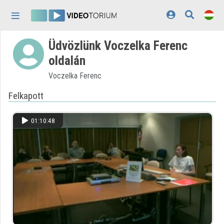
Fejléc kihagyása
Menü kihagyása
Tartalom kihagyása
Üdvözlünk Voczelka Ferenc
Kezdőlap
oldalán
Bejelentkezés
Voczelka Ferenc
Felfedezés
Felkapott
Kategóriák
01:10:48
Lejátszási listák
Intézmények
Közreműködők
Megjelenés:
világos