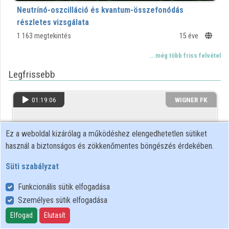
Neutrínó-oszcilláció és kvantum-összefonódás
részletes vizsgálata
1 163 megtekintés
15 éve
...még több friss felvétel
Legfrissebb
01:19:06
WIGNER FK
Ez a weboldal kizárólag a működéshez elengedhetetlen sütiket
használ a biztonságos és zökkenőmentes böngészés érdekében.
Süti szabályzat
Funkcionális sütik elfogadása
Személyes sütik elfogadása
Morishima Kunihiro - Kozmikus müonok leképezése
Elfogad
Elutasít
nukleáris emulziókkal.mp4