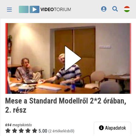
Fejléc kihagyása
Menü kihagyása
Tartalom kihagyása
Kezdőlap
Bejelentkezés
Felfedezés
Kategóriák
Lejátszási listák
Intézmények
Mese a Standard Modellről 2*2 órában,
Közreműködők
2. rész
Megjelenés:
világos
694
megtekintés
Alapadatok
5.00
(2 értékelésből)