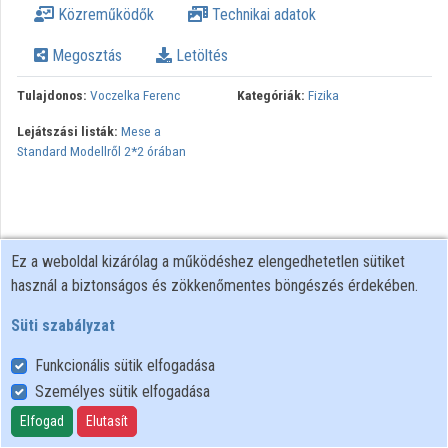
Közreműködők
Technikai adatok
Megosztás
Letöltés
Tulajdonos:
Voczelka Ferenc
Kategóriák:
Fizika
Lejátszási listák:
Mese a
Standard Modellről 2*2 órában
Ez a weboldal kizárólag a működéshez elengedhetetlen sütiket
használ a biztonságos és zökkenőmentes böngészés érdekében.
Süti szabályzat
Funkcionális sütik elfogadása
Személyes sütik elfogadása
Felhasználói szabályzat
Adatkezelési tájékoztató
Elfogad
Elutasít
Süti szabályzat