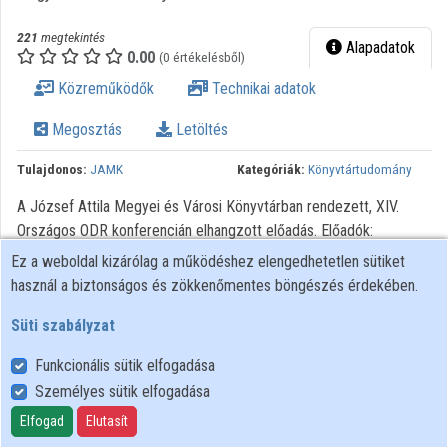
221
megtekintés
Alapadatok
0.00
(0 értékelésből)
Közreműködők
Technikai adatok
Megosztás
Letöltés
Tulajdonos:
JAMK
Kategóriák:
Könyvtártudomány
A József Attila Megyei és Városi Könyvtárban rendezett, XIV.
Országos ODR konferencián elhangzott előadás. Előadók:
Bánkeszi Katalin igazgató – Országos Széchényi Könyvtár,
Ez a weboldal kizárólag a működéshez elengedhetetlen sütiket
Könyvtári Intézet, Dr. Koltay Klára főigazgató-helyettes –
használ a biztonságos és zökkenőmentes böngészés érdekében.
Debreceni Egyetem Egyetemi és Nemzeti Könyvtár
Süti szabályzat
Funkcionális sütik elfogadása
Személyes sütik elfogadása
Felhasználói szabályzat
Adatkezelési tájékoztató
Elfogad
Elutasít
Süti szabályzat