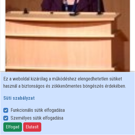
Ez a weboldal kizárólag a működéshez elengedhetetlen sütiket
könyvtáros
használ a biztonságos és zökkenőmentes böngészés érdekében.
Közreműködő felvételei
Süti szabályzat
Funkcionális sütik elfogadása
Névjegyek
Személyes sütik elfogadása
Névjegy
Elfogad
Elutasít