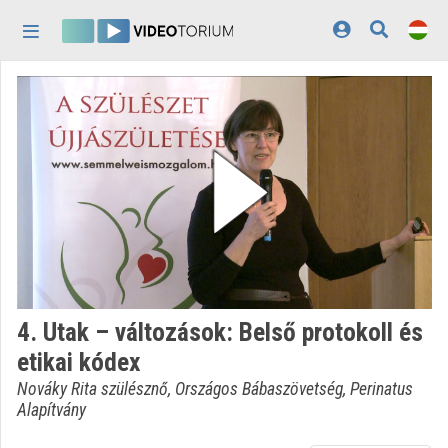
Fejléc kihagyása
Menü kihagyása
Tartalom kihagyása
Kezdőlap
Bejelentkezés
Felfedezés
Kategóriák
Lejátszási listák
Intézmények
4. Utak – változások: Belső protokoll és
Közreműködők
etikai kódex
Megjelenés:
világos
Nováky Rita szülésznő, Országos Bábaszövetség, Perinatus
Alapítvány