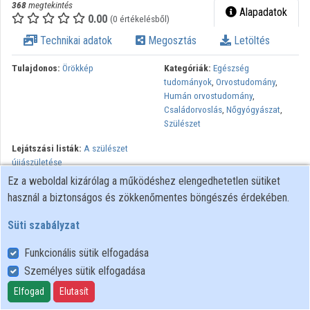
368
megtekintés
Alapadatok
0.00
(0 értékelésből)
Technikai adatok
Megosztás
Letöltés
Tulajdonos:
Örökkép
Kategóriák:
Egészség
tudományok
,
Orvostudomány
,
Humán orvostudomány
,
Családorvoslás
,
Nőgyógyászat
,
Szülészet
Lejátszási listák:
A szülészet
újjászületése
Ez a weboldal kizárólag a működéshez elengedhetetlen sütiket
Az AnyaBaba-barát szülészeti ellátás bemutatása és gyakorlati
használ a biztonságos és zökkenőmentes böngészés érdekében.
megvalósításának lehetőségei című továbbképzés a Dél-pesti
Kórházban.
Süti szabályzat
Funkcionális sütik elfogadása
Személyes sütik elfogadása
Felhasználói szabályzat
Adatkezelési tájékoztató
Elfogad
Elutasít
Süti szabályzat