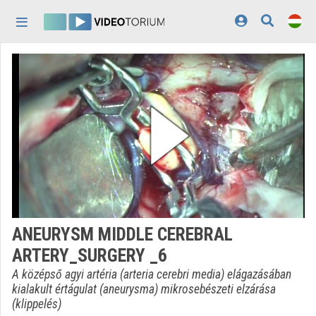
Fejléc kihagyása
Menü kihagyása
Tartalom kihagyása
Kezdőlap
Bejelentkezés
Felfedezés
Kategóriák
Lejátszási listák
Intézmények
ANEURYSM MIDDLE CEREBRAL
Közreműködők
ARTERY_SURGERY _6
Megjelenés:
világos
A középső agyi artéria (arteria cerebri media) elágazásában
kialakult értágulat (aneurysma) mikrosebészeti elzárása
(klippelés)