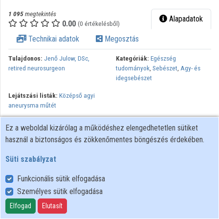
1 095
megtekintés
Alapadatok
0.00
(0 értékelésből)
Technikai adatok
Megosztás
Tulajdonos:
Jenő Julow, DSc,
Kategóriák:
Egészség
retired neurosurgeon
tudományok
,
Sebészet
,
Agy- és
idegsebészet
Lejátszási listák:
Középső agyi
aneurysma műtét
A középső agyi artéria (arteria cerebri media) elágazásában
Ez a weboldal kizárólag a működéshez elengedhetetlen sütiket
kialakult értágulat (aneurysma) mikrosebészeti elzárása (klippelés)
használ a biztonságos és zökkenőmentes böngészés érdekében.
Jeno Julow MD DSc, St. John’s Hospital Dept of Neurosurgery
and SOTE Neurosurgery by generous help of Japan International
Süti szabályzat
Cooperation Agency
Funkcionális sütik elfogadása
Személyes sütik elfogadása
Felhasználói szabályzat
Elfogad
Elutasít
Adatkezelési tájékoztató
Süti szabályzat