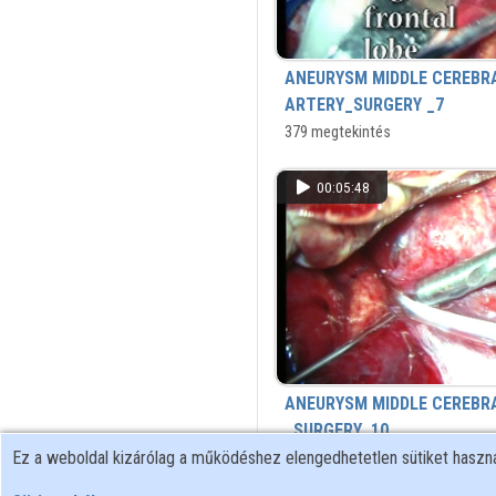
ANEURYSM MIDDLE CEREBR
ARTERY_SURGERY _7
A középső agyi artéria (arteria cer
379 megtekintés
elágazásában kialakult értágulat 
mikrosebészeti elzárása (klippelés
00:05:48
ANEURYSM MIDDLE CEREBR
_SURGERY_10
Ez a weboldal kizárólag a működéshez elengedhetetlen sütiket hasz
A középső agyi artéria (arteria cer
971 megtekintés
elágazásában kialakult értágulat 