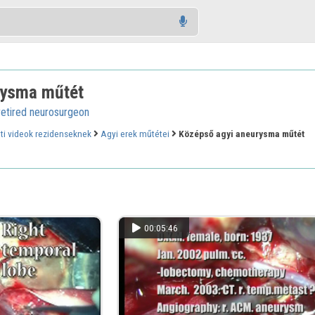
rysma műtét
retired neurosurgeon
ti videok rezidenseknek
Agyi erek műtétei
Középső agyi aneurysma műtét
00:05:46