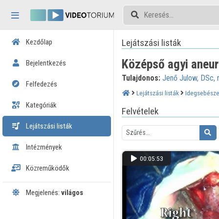
Fejléc kihagyása
Menü kihagyása
Tartalom kihagyása
Lejátszási listák
Kezdőlap
Középső agyi aneu
Bejelentkezés
Tulajdonos:
Jenő Julow, DSc, 
Felfedezés
Lejátszási listák
Idegsebésze
Kategóriák
Felvételek
Lejátszási listák
Intézmények
00:05:53
Közreműködők
Megjelenés:
világos