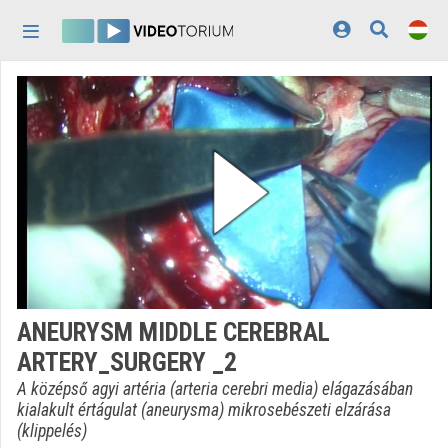
Fejléc kihagyása
Menü kihagyása
Tartalom kihagyása
Kezdőlap
Bejelentkezés
Felfedezés
Kategóriák
Lejátszási listák
Intézmények
ANEURYSM MIDDLE CEREBRAL
Közreműködők
ARTERY_SURGERY _2
Megjelenés:
világos
A középső agyi artéria (arteria cerebri media) elágazásában
kialakult értágulat (aneurysma) mikrosebészeti elzárása
(klippelés)