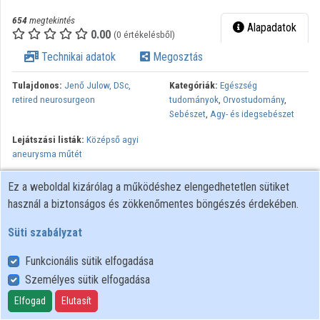
654
megtekintés
Alapadatok
0.00
(0 értékelésből)
Technikai adatok
Megosztás
Tulajdonos:
Jenő Julow, DSc,
Kategóriák:
Egészség
retired neurosurgeon
tudományok
,
Orvostudomány
,
Sebészet
,
Agy- és idegsebészet
Lejátszási listák:
Középső agyi
aneurysma műtét
A középső agyi artéria (arteria cerebri media) elágazásában
Ez a weboldal kizárólag a működéshez elengedhetetlen sütiket
kialakult értágulat (aneurysma) mikrosebészeti elzárása (klippelés)
használ a biztonságos és zökkenőmentes böngészés érdekében.
Jeno Julow MD DSc, St. John’s Hospital Dept of Neurosurgery
and SOTE Neurosurgery by generous help of Japan International
Süti szabályzat
Cooperation Agency
Funkcionális sütik elfogadása
Személyes sütik elfogadása
Felhasználói szabályzat
Elfogad
Elutasít
Adatkezelési tájékoztató
Süti szabályzat