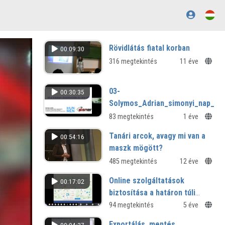
Rövidlátás fiatal korban
00:09:30
316 megtekintés
11 éve
03-
00:30:35
Solymos_Adrian_simonyi_nap_20
83 megtekintés
1 éve
Tanári arcok, avagy mi van a
00:54:16
maszk mögött?
485 megtekintés
12 éve
Online szolgáltatások
00:17:02
biztosítása a határon túli
magyarság számára az EISZ-
94 megtekintés
5 éve
en keresztül
Exportálás, mentés