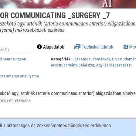
OR COMMUNICATING _SURGERY _7
sszekötő agyi artériák (arteria communicans anterior) elágazásában
urysma) mikrosebészeti elzárása
Alapadatok
Technikai adatok
Meg
ésből)
ed neurosurgeon
Kategóriák:
Egészség tudományok
,
Orvostudomá
orvostudomány
,
Sebészet
,
Agy- és idegsebészet
cas anterior aneurysma
zekötő agyi artériák (arteria communicans anterior) elágazásában elhely
bészeti elzárása
nál a biztonságos és zökkenőmentes böngészés érdekében.