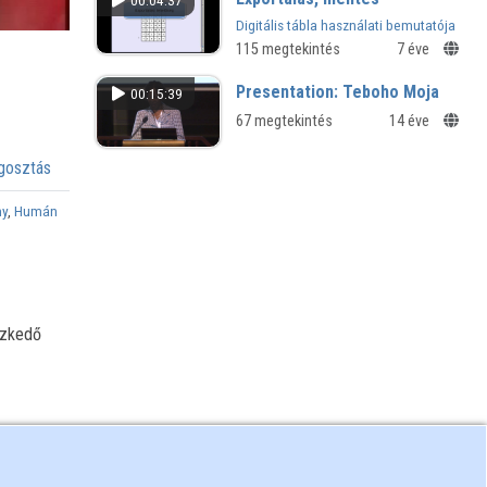
00:04:37
Digitális tábla használati bemutatója
a SMART Notebook szoftver
115 megtekintés
7 éve
segítségével
Presentation: Teboho Moja
00:15:39
67 megtekintés
14 éve
osztás
ny
,
Humán
ezkedő