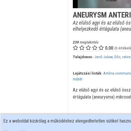
ANEURYSM ANTERI
Az elülső agyi és az elülső ö
elhelyezkedő értágulata (ane
239
megtekintés
0.00
(0 értékel
Tulajdonos:
Jenő Julow, DSc, retir
Lejátszási listák:
Artéria communi
műtét
Az elülső agyi és az elülső öss
értágulata (aneurysma) mikrose
Ez a weboldal kizárólag a működéshez elengedhetetlen sütiket hasz