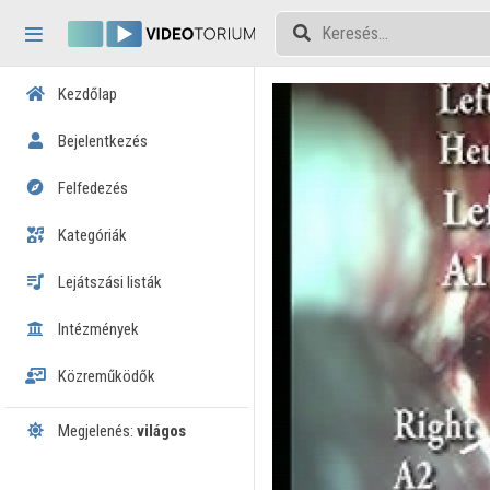
Fejléc kihagyása
Menü kihagyása
Tartalom kihagyása
Kezdőlap
Bejelentkezés
Felfedezés
Kategóriák
Lejátszási listák
Intézmények
Közreműködők
Megjelenés:
világos