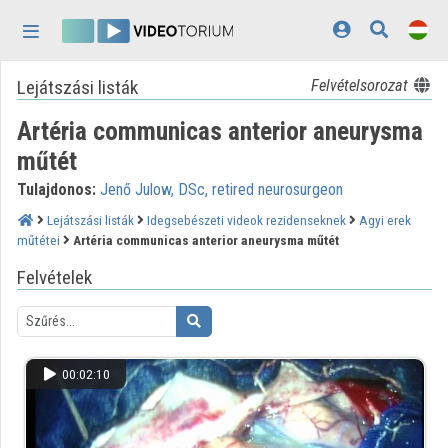
Fejléc kihagyása
Menü kihagyása
Tartalom kihagyása
Lejátszási listák
Felvételsorozat
Kezdőlap
Artéria communicas anterior aneurysma
Bejelentkezés
műtét
Felfedezés
Tulajdonos:
Jenő Julow, DSc, retired neurosurgeon
Kategóriák
Lejátszási listák
Idegsebészeti videok rezidenseknek
Agyi erek
műtétei
Artéria communicas anterior aneurysma műtét
Lejátszási listák
Felvételek
Intézmények
Közreműködők
00:02:10
Megjelenés:
világos