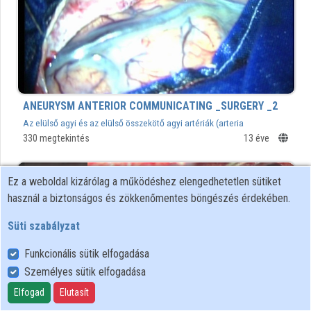
ANEURYSM ANTERIOR COMMUNICATING _SURGERY _2
Az elülső agyi és az elülső összekötő agyi artériák (arteria
communicans anterior) elágazásában elhelyezkedő értágulata
330 megtekintés
13 éve
(aneurysma) mikrosebészeti elzárása
00:03:45
Ez a weboldal kizárólag a működéshez elengedhetetlen sütiket
használ a biztonságos és zökkenőmentes böngészés érdekében.
Süti szabályzat
Funkcionális sütik elfogadása
Személyes sütik elfogadása
Elfogad
Elutasít