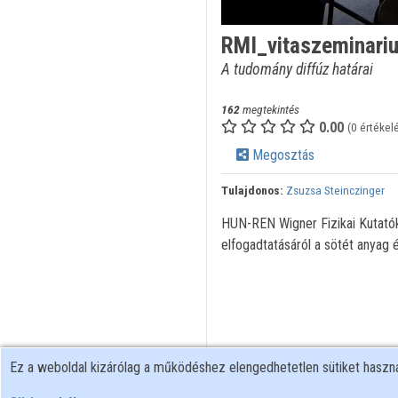
RMI_vitaszeminar
A tudomány diffúz határai
162
megtekintés
0.00
(0 értékel
Megosztás
Tulajdonos:
Zsuzsa Steinczinger
HUN-REN Wigner Fizikai Kutató
elfogadtatásáról a sötét anyag 
Ez a weboldal kizárólag a működéshez elengedhetetlen sütiket hasz