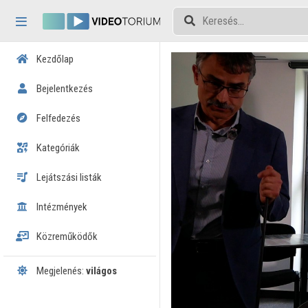
Fejléc kihagyása
Menü kihagyása
Tartalom kihagyása
Kezdőlap
Bejelentkezés
Felfedezés
Kategóriák
Lejátszási listák
Intézmények
Közreműködők
Megjelenés:
világos