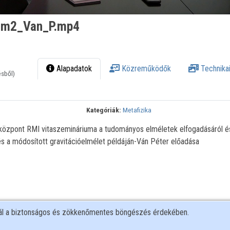
ium2_Van_P.mp4
Alapadatok
Közreműködők
Technikai
ésből)
Kategóriák:
Metafizika
központ RMI vitaszemináriuma a tudományos elméletek elfogadásáról é
és a módosított gravitációelmélet példáján-Ván Péter előadása
nál a biztonságos és zökkenőmentes böngészés érdekében.