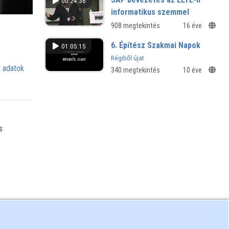
00:24:36
informatikus szemmel
908 megtekintés
16 éve
6. Építész Szakmai Napok
01:05:15
Régiből újat
 adatok
340 megtekintés
10 éve
s