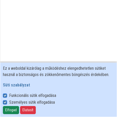
Ez a weboldal kizárólag a működéshez elengedhetetlen sütiket
használ a biztonságos és zökkenőmentes böngészés érdekében.
Süti szabályzat
Funkcionális sütik elfogadása
Személyes sütik elfogadása
Felhasználói szabályzat
Adatkezelési tájékoztató
Elfogad
Elutasít
Süti szabályzat